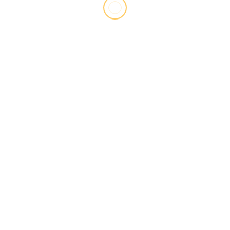
Aiden Leggatt
Esto es un ejemplo Jugador. Como un usuario nuevo
de SportsPress, deberías ir a tu…