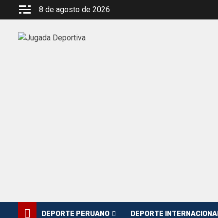
Saltar
8 de agosto de 2026
al
contenido
DEPORTE PERUANO
DEPORTE INTERNACIONA